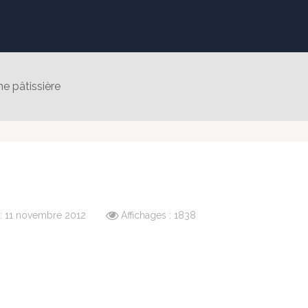
e pâtissière
 : 11 novembre 2012
Affichages : 1838