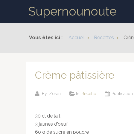
Supernounoute
Vous êtes ici :
Accueil
Recettes
Crèm
Crème pâtissière
By:
Zoran
In:
Recette
Publication
30 cl de lait
3 jaunes d'oeuf
60 g de sucre en poudre